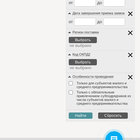
от
до
Дата завершения приема заявок
от
до
Регион поставки
Выбрать
не выбрано
Код ОКПД2
Выбрать
не выбрано
Особенности проведения
Только для субъектов малого и
среднего предпринимательства
Только с обязательным
привлечением субподрядчиков из
числа субъектов малого и
среднего предпринимательства
Найти
Сбросить