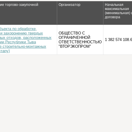
е торгово-закупочной
Организатор
Начальная
максимальная
(минимальная) 
договора
ъекта по обработке,
 и захоронению твердых
ОБЩЕСТВО С
ых отходов, расположенных
ОГРАНИЧЕННОЙ
1 382 574 108.6
рии Республики Тыва
ОТВЕТСТВЕННОСТЬЮ
е строительно-монтажных
"ВТОРЭКОПРОМ"
этапу)