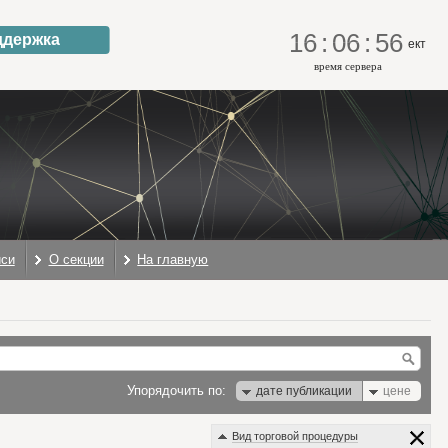
16
:
06
:
56
ддержка
ект
время сервера
иси
О секции
На главную
Упорядочить по:
дате публикации
цене
Вид торговой процедуры