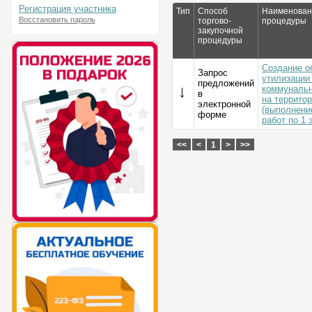
Регистрация участника
Тип
Способ
Наименовани
Восстановить пароль
торгово-
процедуры
закупочной
процедуры
Создание об
Запрос
утилизации
предложений
коммунальн
в
на террито
электронной
(выполнени
форме
работ по 1 
<<
<
1
>
>>