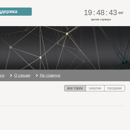
19
:
48
:
43
ддержка
ект
время сервера
иси
О секции
На главную
все торги
закупки
продажи