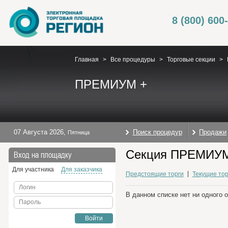
8 (800) 600
Главная
>
Все процедуры
>
Торговые секции
>
ПРЕМИУМ +
07 Августа 2026
,
Поиск процедур
Продажи
Пятница
Секция ПРЕМИУМ 
Вход на площадку
Для участника
Для заказчика
Предстоящие торги
Текущие тор
Логин
В данном списке нет ни одного 
Пароль
Войти