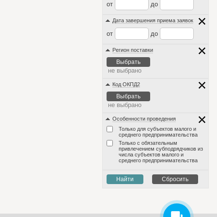
от
до
Дата завершения приема заявок
от
до
Регион поставки
Выбрать
не выбрано
Код ОКПД2
Выбрать
не выбрано
Особенности проведения
Только для субъектов малого и
среднего предпринимательства
Только с обязательным
привлечением субподрядчиков из
числа субъектов малого и
среднего предпринимательства
Найти
Сбросить