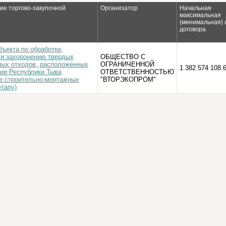
е торгово-закупочной
Организатор
Начальная
максимальная
(минимальная) 
договора
ъекта по обработке,
 и захоронению твердых
ОБЩЕСТВО С
ых отходов, расположенных
ОГРАНИЧЕННОЙ
1 382 574 108.6
рии Республики Тыва
ОТВЕТСТВЕННОСТЬЮ
е строительно-монтажных
"ВТОРЭКОПРОМ"
этапу)