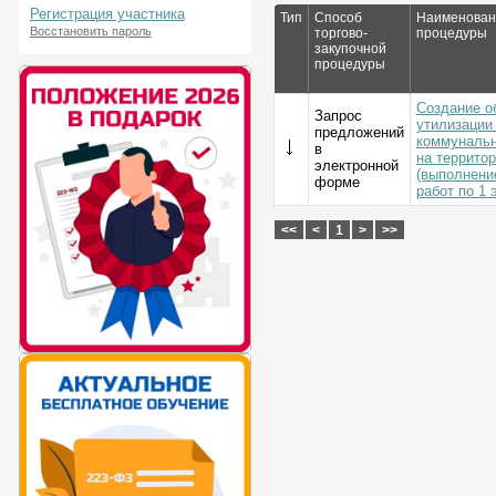
Регистрация участника
Тип
Способ
Наименовани
Восстановить пароль
торгово-
процедуры
закупочной
процедуры
Создание об
Запрос
утилизации
предложений
коммунальн
в
на террито
электронной
(выполнени
форме
работ по 1 
<<
<
1
>
>>