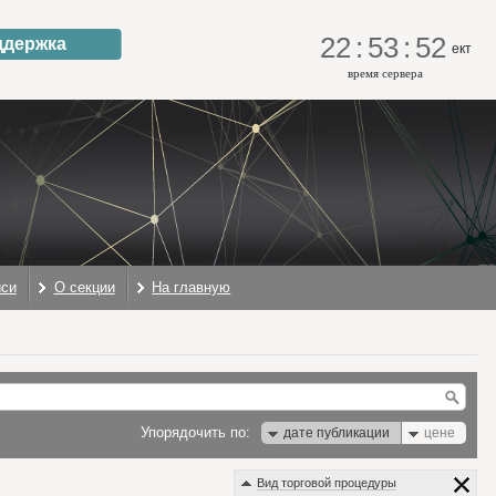
22
:
53
:
52
ддержка
ект
время сервера
иси
О секции
На главную
Упорядочить по:
дате публикации
цене
Вид торговой процедуры