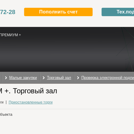
-72-28
Пополнить счет
Тех.по
ПРЕМИУМ +
Малые закупки
Торговый зал
Проверка электронной подп
+. Торговый зал
ги
Приостановленные торги
объекта