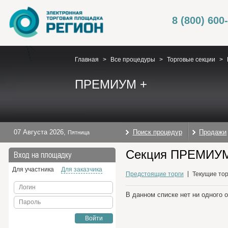
8 (800) 600
Главная
>
Все процедуры
>
Торговые секции
>
ПРЕМИУМ +
07 Августа 2026
,
Поиск процедур
Продажи
Пятница
Секция ПРЕМИУМ 
Вход на площадку
Для участника
Для заказчика
Предстоящие торги
Текущие тор
Логин
В данном списке нет ни одного 
Пароль
Войти