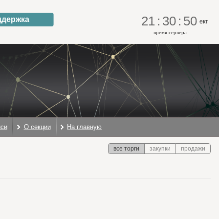
21
:
30
:
51
ддержка
ект
время сервера
иси
О секции
На главную
все торги
закупки
продажи