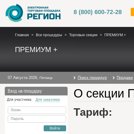
8 (800) 600-72-28
Главная
>
Все процедуры
>
Торговые секции
>
ПРЕМИУМ +
ПРЕМИУМ +
07 Августа 2026
,
Поиск процедур
Продажи
Пятница
О секции
Вход на площадку
Для участника
Для заказчика
Тариф:
Логин
Пароль
Войти