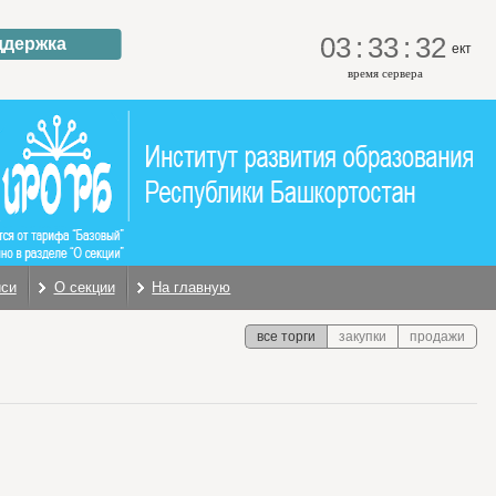
03
:
33
:
33
ддержка
ект
время сервера
иси
О секции
На главную
все торги
закупки
продажи