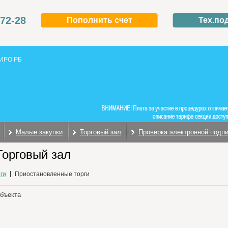
-72-28
Пополнить счет
Тех.по
ИРО РБ
Малые закупки
Торговый зал
Проверка электронной подп
Торговый зал
ги
Приостановленные торги
объекта