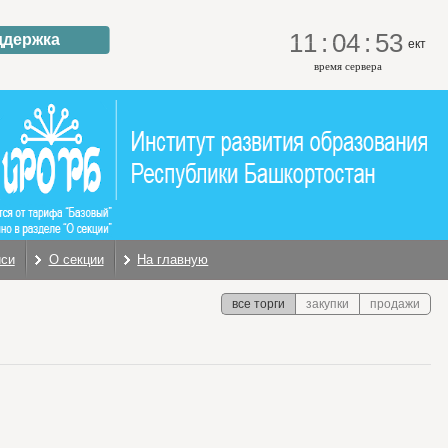
11
:
04
:
54
ддержка
ект
время сервера
иси
О секции
На главную
все торги
закупки
продажи