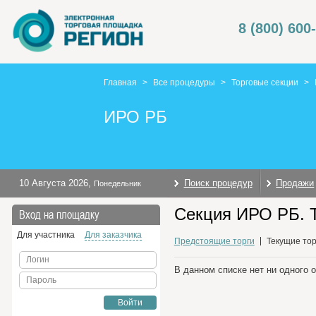
8 (800) 600
Главная
>
Все процедуры
>
Торговые секции
>
ИРО РБ
10 Августа 2026
,
Поиск процедур
Продажи
Понедельник
Секция ИРО РБ. 
Вход на площадку
Для участника
Для заказчика
Предстоящие торги
Текущие тор
Логин
В данном списке нет ни одного 
Пароль
Войти