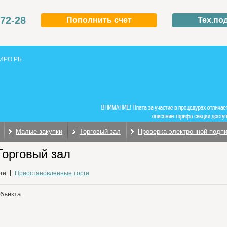
-72-28
Пополнить счет
Тех.по
ИРО РБ
Малые закупки
Торговый зал
Проверка электронной подп
Торговый зал
ги
Приостановленные торги
объекта