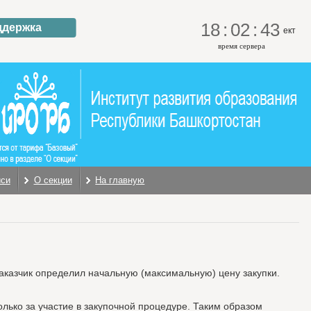
18
:
02
:
44
ддержка
ект
время сервера
иси
О секции
На главную
Заказчик определил начальную (максимальную) цену закупки.
лько за участие в закупочной процедуре. Таким образом