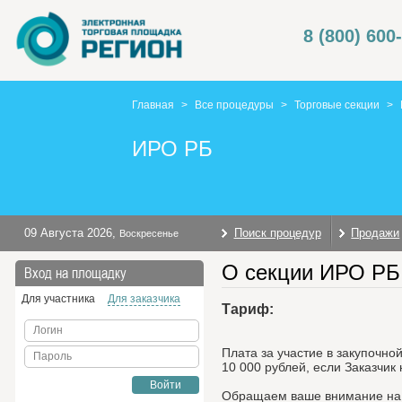
8 (800) 600
Главная
>
Все процедуры
>
Торговые секции
>
ИРО РБ
09 Августа 2026
,
Поиск процедур
Продажи
Воскресенье
О секции ИРО РБ
Вход на площадку
Для участника
Для заказчика
Тариф:
Логин
Плата за участие в закупочно
Пароль
10 000 рублей, если Заказчик
Войти
Обращаем ваше внимание на т