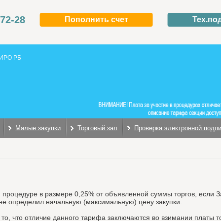
-72-28
Пополнить счет
Тех.по
ИРО РБ
Малые закупки
Торговый зал
Проверка электронной подп
й процедуре в размере 0,25% от объявленной суммы торгов, если 
 не определил начальную (максимальную) цену закупки.
о, что отличие данного тарифа заключаются во взимании платы то