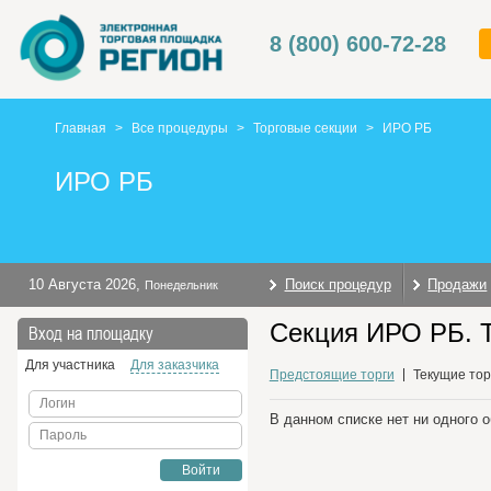
8 (800) 600-72-28
Главная
>
Все процедуры
>
Торговые секции
>
ИРО РБ
ИРО РБ
10 Августа 2026
,
Поиск процедур
Продажи
Понедельник
Секция ИРО РБ. Т
Вход на площадку
Для участника
Для заказчика
Предстоящие торги
Текущие тор
Логин
В данном списке нет ни одного 
Пароль
Войти