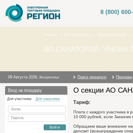
8 (800) 600
Главная
>
Все процедуры
>
Торговые секции
>
АО САНАТОРИЙ "ЯНГАН-Т
09 Августа 2026
,
Поиск процедур
Продажи
Воскресенье
О секции АО СА
Вход на площадку
Для участника
Для заказчика
Тариф:
Логин
Плата с каждого участника в 
10 000 рублей, если Заказчик
Пароль
Обращаем ваше внимание на т
Войти
депозит (вознаграждение опе