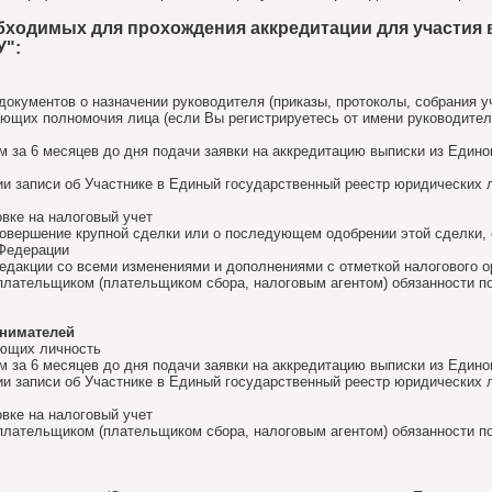
бходимых для прохождения аккредитации для участия 
":
документов о назначении руководителя (приказы, протоколы, собрания уч
ющих полномочия лица (если Вы регистрируетесь от имени руководителя
ем за 6 месяцев до дня подачи заявки на аккредитацию выписки из Един
ии записи об Участнике в Единый государственный реестр юридических 
овке на налоговый учет
совершение крупной сделки или о последующем одобрении этой сделки, 
 Федерации
едакции со всеми изменениями и дополнениями с отметкой налогового о
плательщиком (плательщиком сбора, налоговым агентом) обязанности по
нимателей
яющих личность
ем за 6 месяцев до дня подачи заявки на аккредитацию выписки из Еди
ии записи об Участнике в Единый государственный реестр юридических 
овке на налоговый учет
плательщиком (плательщиком сбора, налоговым агентом) обязанности по