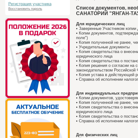
Регистрация участника
Список документов, нео
Восстановить пароль
САНАТОРИЙ "ЯНГАН-ТАУ
Для юридических лиц
• Заверенные Участником копии 
• Копии документов, подтвержда
поле")
• Копия полученной не ранее, ч
• Учредительные документы
• Копия свидетельства о внесен
юридического лица
• Копия свидетельства о постан
• Копия решения о согласии на 
законодательством Российской
• Копия устава в действующей р
• Cправка об исполнении налого
Для индивидуальных предпри
• Копии документов, удостовер
• Копия полученной не ранее, ч
• Копия свидетельства о внесен
юридического лица
• Копия свидетельства о постан
• Cправка об исполнении налого
Для физических лиц