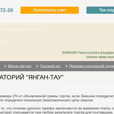
-72-28
Пополнить счет
Тех.по
АО САНАТОРИЙ "ЯНГАН-ТАУ"
АУ"
Малые закупки
Торговый зал
Проверка электронной подп
НАТОРИЙ "ЯНГАН-ТАУ"
размере 2% от объявленной суммы торгов, если Заказчик определи
 не определил начальную (максимальную) цену закупки.
о, что отличие данного тарифа заключаются во взимании платы то
ратора) списывается при любом результате торгов для поставщика.