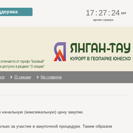
17
:
27
:
24
ддержка
ект
время сервера
иси
О секции
На главную
л начальную (максимальную) цену закупки.
лько за участие в закупочной процедуре. Таким образом