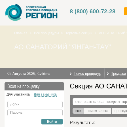
8 (800) 600-72-28
Главная
>
Все процедуры
>
Торговые секции
>
АО САНАТОРИЙ 
АО САНАТОРИЙ "ЯНГАН-ТАУ"
08 Августа 2026
,
Поиск процедур
Продажи
Суббота
Секция АО САНАТ
Вход на площадку
Для участника
Для заказчика
Логин
все
прием заявки
провед
Пароль
Войти
Результаты: