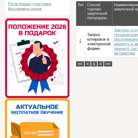
Регистрация участника
Тип
Способ
Наименовани
Восстановить пароль
торгово-
закупочной 
закупочной
процедуры
Закупка услу
Запрос
техническом
котировок в
обслуживан
электронной
ремонту и а
форме
ремонту сис
автоматики
<<
<
1
>
>>