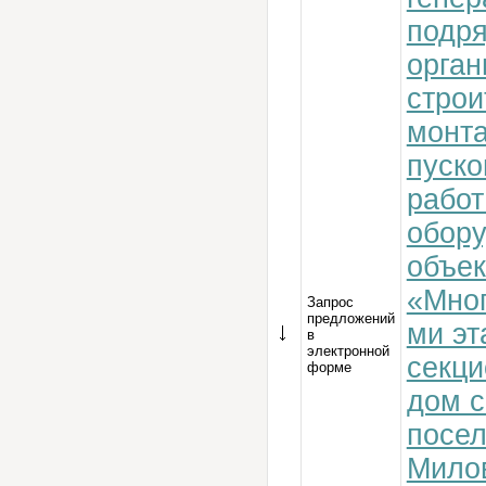
подр
орган
строи
монт
пуск
работ
обору
объек
«Мног
Запрос
предложений
ми эт
в
электронной
секц
форме
дом с
посе
Милов