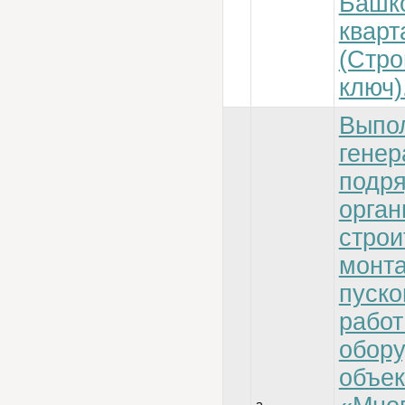
Башк
кварт
(Стро
ключ)
Выпо
генер
подр
орган
строи
монт
пуск
работ
обору
объек