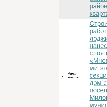
райо
кварт
Стро
работ
лоджи
нанес
слоя 
«Мног
ми эт
Малая
секц
закупка
дом с
посе
Милов
муни