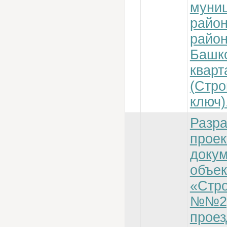
муни
райо
район
Башк
кварт
(Стро
ключ)
Разра
проек
докум
объек
«Стро
№№2, 
прое