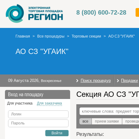
8 (800) 600-72-28
Главная
>
Все процедуры
>
Торговые секции
>
АО СЗ "УГАИК"
АО СЗ "УГАИК"
09 Августа 2026
,
Поиск процедур
Продажи
Воскресенье
Секция АО СЗ "УГ
Вход на площадку
Для участника
Для заказчика
Логин
все
прием заявки
провед
Пароль
Войти
Результаты: