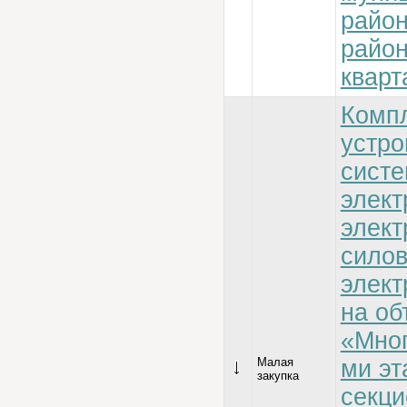
райо
райо
кварт
Компл
устро
сист
элект
элект
сило
элект
на об
«Мног
Малая
ми эт
закупка
секц