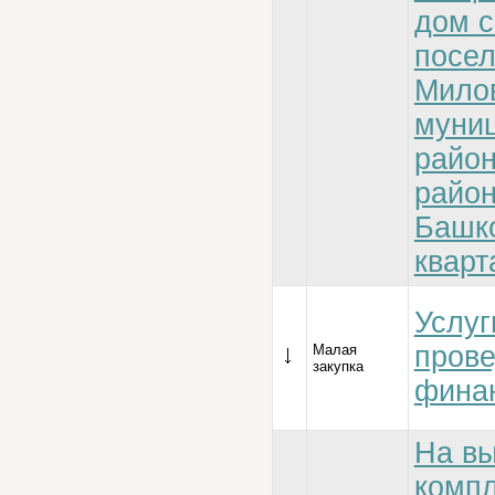
дом с
посе
Милов
муни
райо
район
Башк
кварт
Услуг
пров
Малая
закупка
финан
На в
компл