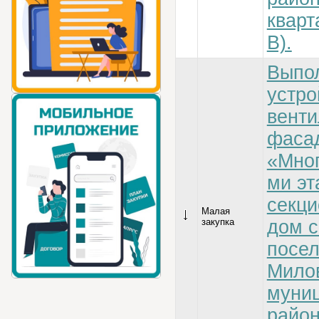
кварт
В).
Выпол
устро
венти
фасад
«Мног
ми эт
секц
Малая
закупка
дом с
посе
Милов
муни
райо