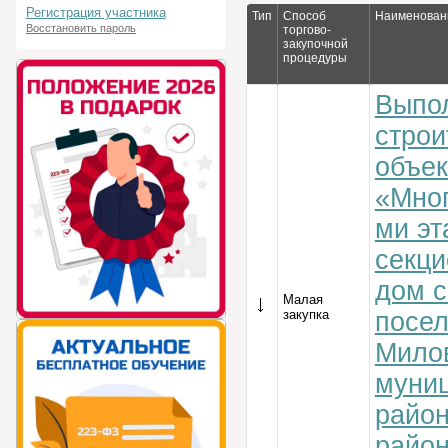
Регистрация участника
Тип
Способ
Наименовани
Восстановить пароль
торгово-
закупочной
процедуры
Выпо
строи
объек
«Мног
ми эт
секц
дом с
Малая
закупка
посе
Милов
муни
райо
райо