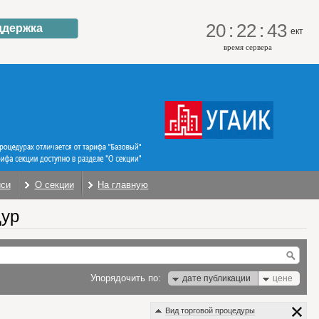
20
:
22
:
44
ддержка
ект
время сервера
иси
О секции
На главную
дур
Упорядочить по:
дате публикации
цене
Вид торговой процедуры