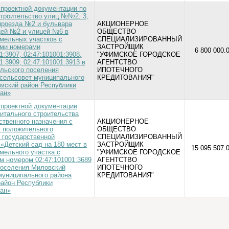
 проектной документации по
Строительство улиц №№2, 3,
, проезда №2 и бульвара
АКЦИОНЕРНОЕ
ей №2 и улицей №6 в
ОБЩЕСТВО
емельных участков с
СПЕЦИАЛИЗИРОВАННЫЙ
ми номерами
ЗАСТРОЙЩИК
6 800 000.
1:3907, 02:47:101001:3908,
"УФИМСКОЕ ГОРОДСКОЕ
1:3909, 02:47:101001:3913 в
АГЕНТСТВО
ельского поселения
ИПОТЕЧНОГО
сельсовет муниципального
КРЕДИТОВАНИЯ"
мский район Республики
ан»
 проектной документации
питального строительства
ственного назначения с
АКЦИОНЕРНОЕ
 положительного
ОБЩЕСТВО
 государственной
СПЕЦИАЛИЗИРОВАННЫЙ
«Детский сад на 180 мест в
ЗАСТРОЙЩИК
15 095 507.0
мельного участка с
"УФИМСКОЕ ГОРОДСКОЕ
м номером 02:47:101001:3689
АГЕНТСТВО
поселения Миловский
ИПОТЕЧНОГО
муниципального района
КРЕДИТОВАНИЯ"
айон Республики
ан»