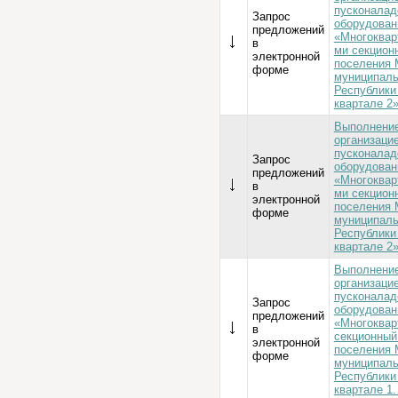
пусконалад
Запрос
оборудован
предложений
«Многокварт
в
ми секцион
электронной
поселения 
форме
муниципаль
Республики
квартале 2»
Выполнение
организаци
пусконалад
Запрос
оборудован
предложений
«Многокварт
в
ми секцион
электронной
поселения 
форме
муниципаль
Республики
квартале 2»
Выполнение
организаци
пусконалад
Запрос
оборудован
предложений
«Многоквар
в
секционный
электронной
поселения 
форме
муниципаль
Республики
квартале 1.