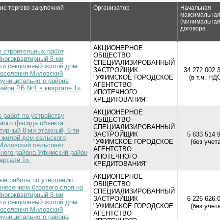
е торгово-закупочной
Организатор
Начальная
максимальна
(минимальная
договора
АКЦИОНЕРНОЕ
 строительных работ
ОБЩЕСТВО
Многоквартирный 8-ми
СПЕЦИАЛИЗИРОВАННЫЙ
-ти секционный жилой дом
ЗАСТРОЙЩИК
34 272 002.3
поселения Миловский
"УФИМСКОЕ ГОРОДСКОЕ
(в т.ч. НД
муниципального района
АГЕНТСТВО
айон РБ №1 в квартале 1»
ИПОТЕЧНОГО
КРЕДИТОВАНИЯ"
АКЦИОНЕРНОЕ
 работ по устройству
ОБЩЕСТВО
мого фасада объекта:
СПЕЦИАЛИЗИРОВАННЫЙ
тирный 8-ми этажный, 6-ти
ЗАСТРОЙЩИК
5 633 514.
 жилой дом сельского
"УФИМСКОЕ ГОРОДСКОЕ
(без учет
Миловский сельсовет
АГЕНТСТВО
ного района Уфимский район
ИПОТЕЧНОГО
артале 1».
КРЕДИТОВАНИЯ"
АКЦИОНЕРНОЕ
ые работы по утеплению
ОБЩЕСТВО
анесением базового слоя на
СПЕЦИАЛИЗИРОВАННЫЙ
Многоквартирный 8-ми
ЗАСТРОЙЩИК
6 226 626.
-ти секционный жилой дом
"УФИМСКОЕ ГОРОДСКОЕ
(без учет
поселения Миловский
АГЕНТСТВО
муниципального района