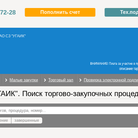
-72-28
Пополнить счет
Тех.по
АО СЗ "УГАИК"
Малые закупки
Торговый зал
Проверка электронной подп
АИК". Поиск торгово-закупочных проце
ение
завершенные