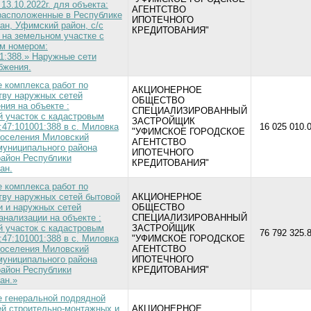
13.10.2022г. для объекта:
АГЕНТСТВО
расположенные в Республике
ИПОТЕЧНОГО
ан, Уфимский район, с/с
КРЕДИТОВАНИЯ"
 на земельном участке с
м номером:
01:388.» Наружные сети
бжения.
 комплекса работ по
АКЦИОНЕРНОЕ
тву наружных сетей
ОБЩЕСТВО
ния на объекте :
СПЕЦИАЛИЗИРОВАННЫЙ
 участок с кадастровым
ЗАСТРОЙЩИК
47:101001:388 в с. Миловка
16 025 010.0
"УФИМСКОЕ ГОРОДСКОЕ
поселения Миловский
АГЕНТСТВО
муниципального района
ИПОТЕЧНОГО
айон Республики
КРЕДИТОВАНИЯ"
ан.
 комплекса работ по
тву наружных сетей бытовой
АКЦИОНЕРНОЕ
и и наружных сетей
ОБЩЕСТВО
анализации на объекте :
СПЕЦИАЛИЗИРОВАННЫЙ
 участок с кадастровым
ЗАСТРОЙЩИК
76 792 325.8
47:101001:388 в с. Миловка
"УФИМСКОЕ ГОРОДСКОЕ
поселения Миловский
АГЕНТСТВО
муниципального района
ИПОТЕЧНОГО
айон Республики
КРЕДИТОВАНИЯ"
ан.»
 генеральной подрядной
ей строительно-монтажных и
АКЦИОНЕРНОЕ