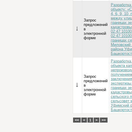
Разработка
объекту: «
4, 6, 9, 10
между улиц
Запрос
границах з
предложений
кадастровы
в
02:47:10100
электронной
02:47:10100
форме
границах с
Миловский 
района Уфи
Башкортост
Разработка
объекта ка
непроизвод
получением
Запрос
заключения
предложений
экспертизы 
в
границах зе
электронной
кадастровы
форме
сельского 
сельсовет 
Уфимский р
Башкортост
<<
<
1
>
>>