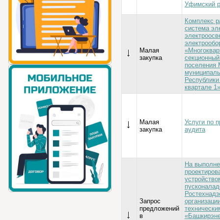
Уфимский р
Комплекс р
система эл
электроосв
электрообо
Малая
«Многоквар
закупка
секционный
поселения 
муниципаль
Республики
квартале 1»
Малая
Услуги по 
закупка
аудита
На выполне
проектиров
устройство
пусконалад
Ростехнадз
Запрос
организации
предложений
техническ
в
«Башкирэне