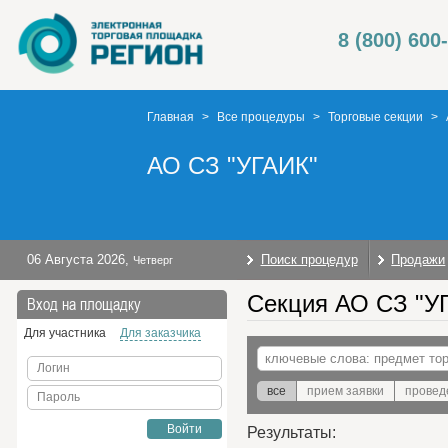
8 (800) 600
Главная
>
Все процедуры
>
Торговые секции
>
АО СЗ "УГАИК"
06 Августа 2026
,
Поиск процедур
Продажи
Четверг
Секция АО СЗ "УГ
Вход на площадку
Для участника
Для заказчика
Логин
все
прием заявки
провед
Пароль
Войти
Результаты: