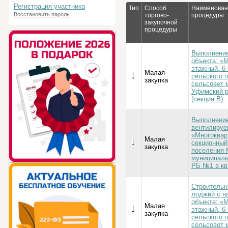
Регистрация участника
Тип
Способ
Наименовани
Восстановить пароль
торгово-
процедуры
закупочной
процедуры
Выполнение
объекта: «
этажный, 6
Малая
сельского 
закупка
сельсовет 
Уфимский р
(секция В).
Выполнение
вентилируе
«Многоквар
Малая
секционный
закупка
поселения 
муниципаль
РБ №1 в кв
Строительн
лоджий с н
объекте: «
Малая
этажный, 6
закупка
сельского 
сельсовет 