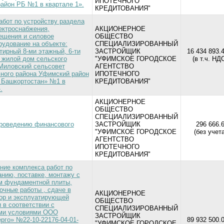
ИПОТЕЧНОГО
айон РБ №1 в квартале 1».
КРЕДИТОВАНИЯ"
абот по устройству раздела
ектроснабжения,
АКЦИОНЕРНОЕ
ещения и силовое
ОБЩЕСТВО
рудование на объекте:
СПЕЦИАЛИЗИРОВАННЫЙ
тирный 8-ми этажный, 6-ти
ЗАСТРОЙЩИК
16 434 893.4
 жилой дом сельского
"УФИМСКОЕ ГОРОДСКОЕ
(в т.ч. НД
Миловский сельсовет
АГЕНТСТВО
ного района Уфимский район
ИПОТЕЧНОГО
 Башкортостан» №1 в
КРЕДИТОВАНИЯ"
.
АКЦИОНЕРНОЕ
ОБЩЕСТВО
СПЕЦИАЛИЗИРОВАННЫЙ
проведению финансового
ЗАСТРОЙЩИК
296 666.6
"УФИМСКОЕ ГОРОДСКОЕ
(без учет
АГЕНТСТВО
ИПОТЕЧНОГО
КРЕДИТОВАНИЯ"
ние комплекса работ по
анию, поставке, монтажу с
м фундаментной плиты,
очные работы , сдаче в
АКЦИОНЕРНОЕ
ор и эксплуатирующей
ОБЩЕСТВО
 в соответствии с
СПЕЦИАЛИЗИРОВАННЫЙ
ими условиями ООО
ЗАСТРОЙЩИК
рго» №22-10-22176-04-01-
89 932 500.0
"УФИМСКОЕ ГОРОДСКОЕ