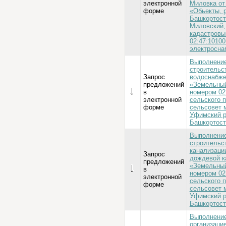
электронной
Миловка от 
форме
«Обьекты, 
Башкортост
Миловский,
кадастровы
02:47:1010
электросна
Выполнение
строительс
Запрос
водоснабже
предложений
«Земельный
в
номером 02:
электронной
сельского 
форме
сельсовет 
Уфимский р
Башкортост
Выполнение
строительс
канализаци
Запрос
дождевой к
предложений
«Земельный
в
номером 02:
электронной
сельского 
форме
сельсовет 
Уфимский р
Башкортост
Выполнение
организаци