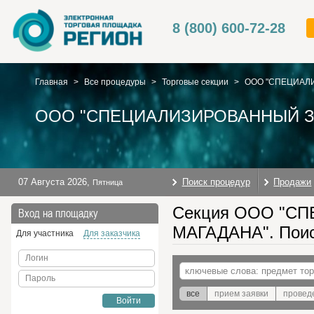
8 (800) 600-72-28
Главная
>
Все процедуры
>
Торговые секции
>
ООО "СПЕЦИАЛ
ООО "СПЕЦИАЛИЗИРОВАННЫЙ З
07 Августа 2026
,
Поиск процедур
Продажи
Пятница
Секция ООО "
Вход на площадку
МАГАДАНА". Поиск
Для участника
Для заказчика
Логин
Пароль
все
прием заявки
провед
Войти