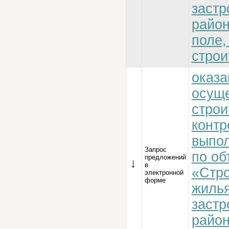
застр
район
поле,
строи
оказа
осущ
строи
контр
выпол
Запрос
по об
предложений
в
«Стро
электронной
форме
жилья
застр
район