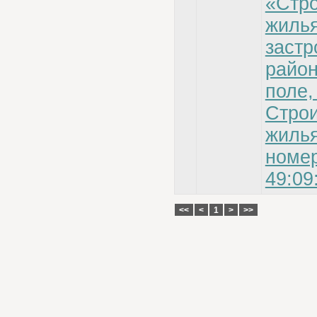
«Стро
жилья
застр
район
поле,
Строи
жилья
номер
49:09
<<
<
1
>
>>