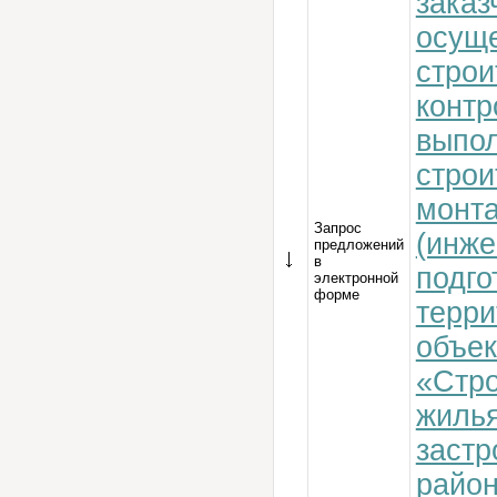
заказ
осущ
строи
контр
выпо
строи
монт
Запрос
(инж
предложений
в
подго
электронной
форме
терри
объек
«Стро
жилья
застр
район