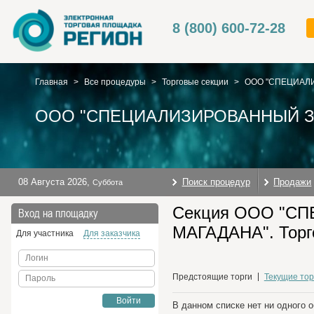
8 (800) 600-72-28
Главная
>
Все процедуры
>
Торговые секции
>
ООО "СПЕЦИАЛ
ООО "СПЕЦИАЛИЗИРОВАННЫЙ З
08 Августа 2026
,
Поиск процедур
Продажи
Суббота
Секция ООО "
Вход на площадку
МАГАДАНА". Торг
Для участника
Для заказчика
Логин
Предстоящие торги
Текущие тор
Пароль
Войти
В данном списке нет ни одного 