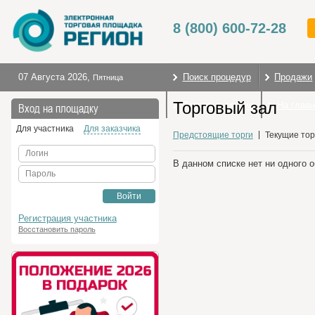
8 (800) 600-72-28
07 Августа 2026
,
Поиск процедур
Продажи
Пятница
Торговый зал
Торговые секции
На глав
Вход на площадку
Для участника
Для заказчика
Предстоящие торги
Текущие тор
Логин
В данном списке нет ни одного 
Пароль
Войти
Регистрация участника
Восстановить пароль