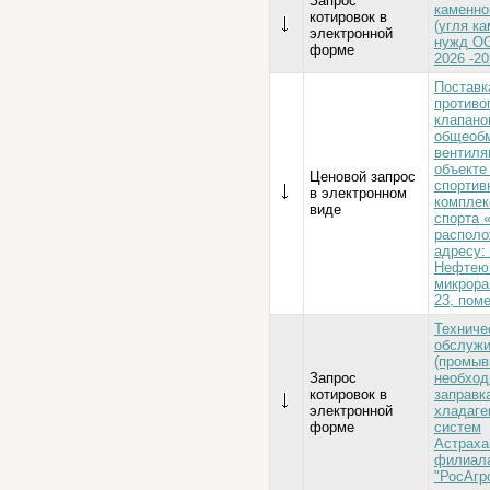
Запрос
каменно
котировок в
(угля ка
электронной
нужд О
форме
2026 -202
Поставк
противо
клапано
общеоб
вентиля
объекте 
Ценовой запрос
спортив
в электронном
комплек
виде
спорта 
располо
адресу: 
Нефтеюг
микрора
23, пом
Техниче
обслужи
(промыв
Запрос
необход
котировок в
заправк
электронной
хладаге
форме
систем
Астраха
филиал
"РосАгр