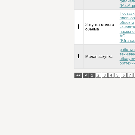
филиал
"РосАгр
Поставк
плавног
объекта
Закупка малого
канализ
объема
насосно
АО
"Юганск
работы 
техниче
Малая закупка
обслуж
оргтехн
<<
<
1
2
3
4
5
6
7