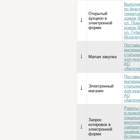
Выполне
по благ
Открытый
террито
аукцион в
домов №
электронной
ул. Пом
форме
домов №
ул. Губк
Искател
Поставк
материа
стальны
Малая закупка
для нуж
АО
«Автоте
Поставк
материа
Электронный
стальны
магазин
для нуж
АО
«Автоте
Работы 
и подкл
локальн
Запрос
вентиля
котировок в
лаборат
электронной
шкафов
форме
Астраха