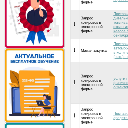
форме
Поставк
Запрос
дизельн
котировок в
топлива
электронной
экологи
форме
класса К
сентябрь
Поставк
автомоб
Малая закупка
в колич
(пять) ш
Запрос
услуги 
котировок в
физичес
электронной
объекто
форме
Запрос
котировок в
Постав
электронной
средств
форме