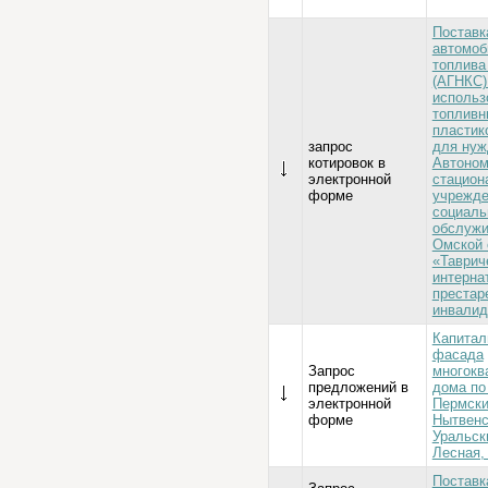
Поставк
автомоб
топлива
(АГНКС)
использ
топливн
пластик
запрос
для нуж
котировок в
Автоном
электронной
стацион
форме
учрежде
социаль
обслужи
Омской 
«Таврич
интерна
престар
инвалид
Капитал
фасада
Запрос
многокв
предложений в
дома по
электронной
Пермски
форме
Нытвенс
Уральск
Лесная, 
Поставк