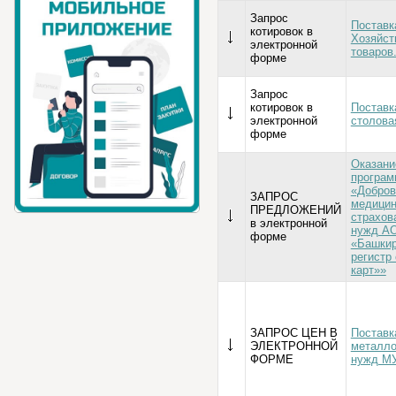
Запрос
Поставк
котировок в
Хозяйст
электронной
товаров
форме
Запрос
котировок в
Поставк
электронной
столовая
форме
Оказани
програм
«Добров
ЗАПРОС
медицин
ПРЕДЛОЖЕНИЙ
страхов
в электронной
нужд А
форме
«Башкир
регистр
карт»»
ЗАПРОС ЦЕН В
Поставк
ЭЛЕКТРОННОЙ
металло
ФОРМЕ
нужд М