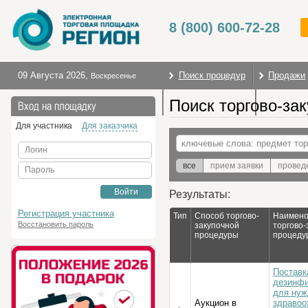
8 (800) 600-72-28
09 Августа 2026
,
Поиск процедур
Продажи
Воскресенье
Поиск торгово-за
Торговые секции
На глав
Вход на площадку
Для участника
Для заказчика
Логин
все
прием заявки
провед
Пароль
Войти
Результаты:
Регистрация участника
Тип
Способ торгово-
Наимено
Восстановить пароль
закупочной
торгово-
процедуры
процеду
Поставк
дезинф
для нуж
Аукцион в
здравоо