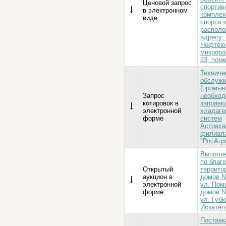
Ценовой запрос
спортив
в электронном
комплек
виде
спорта 
располо
адресу: 
Нефтеюг
микрора
23, пом
Техниче
обслужи
(промыв
Запрос
необход
котировок в
заправк
электронной
хладаге
форме
систем
Астраха
филиал
"РосАгр
Выполне
по благ
Открытый
террито
аукцион в
домов №
электронной
ул. Пом
форме
домов №
ул. Губк
Искател
Поставк