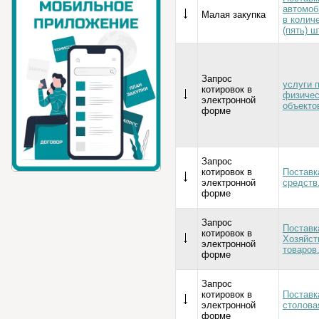
автомоб
Малая закупка
в колич
(пять) ш
Запрос
услуги 
котировок в
физичес
электронной
объекто
форме
Запрос
котировок в
Постав
электронной
средств
форме
Запрос
Поставк
котировок в
Хозяйст
электронной
товаров
форме
Запрос
котировок в
Поставк
электронной
столовая
форме