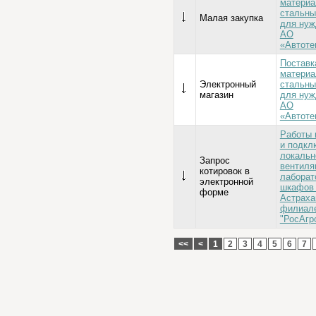
материа
стальны
Малая закупка
для нуж
АО
«Автоте
Поставк
материа
Электронный
стальны
магазин
для нуж
АО
«Автоте
Работы 
и подкл
локальн
Запрос
вентиля
котировок в
лаборат
электронной
шкафов
форме
Астраха
филиал
"РосАгр
<<
<
1
2
3
4
5
6
7