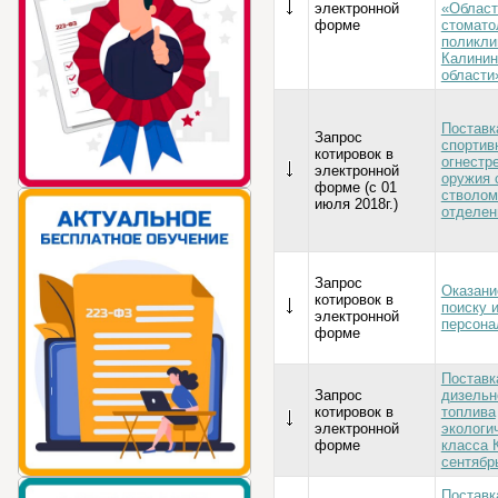
электронной
«Област
форме
стомато
поликли
Калинин
области
Поставк
Запрос
спортив
котировок в
огнестр
электронной
оружия 
форме (с 01
стволом
июля 2018г.)
отделен
Запрос
Оказани
котировок в
поиску 
электронной
персона
форме
Поставк
Запрос
дизельн
котировок в
топлива
электронной
экологи
форме
класса К
сентябрь
Поставк