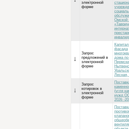
электронной
стацион
форме
учрежде
социаль
обслужи
Омской 
«Таврич
интерна
престар
инвалид
Капитал
фасада
Запрос
многокв
предложений в
дома по
электронной
Пермски
форме
Нытвенс
Уральск
Лесная, 
Поставк
Запрос
каменно
котировок в
(угля ка
электронной
нужд О
форме
2026 -202
Поставк
противо
клапано
общеоб
вентиля
объекте 