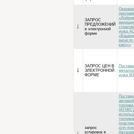
Оказани
програм
«Добров
ЗАПРОС
медицин
ПРЕДЛОЖЕНИЙ
страхов
в электронной
нужд А
форме
«Башкир
регистр
карт»»
ЗАПРОС ЦЕН В
Поставк
ЭЛЕКТРОННОЙ
металло
ФОРМЕ
нужд М
Поставк
автомоб
топлива
(АГНКС)
использ
топливн
пластик
запрос
для нуж
котировок в
Автоном