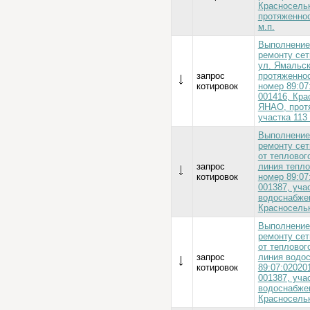
Красносельк
протяженнос
м.п.
Выполнение
ремонту сет
ул. Ямальск
запрос
протяженнос
котировок
номер 89:07
001416, Кра
ЯНАО, прот
участка 113
Выполнение
ремонту сет
от тепловог
запрос
линия тепл
котировок
номер 89:07
001387, уча
водоснабжен
Красносельк
Выполнение
ремонту сет
от тепловог
запрос
линия водо
котировок
89:07:02020
001387, уча
водоснабжен
Красносельк