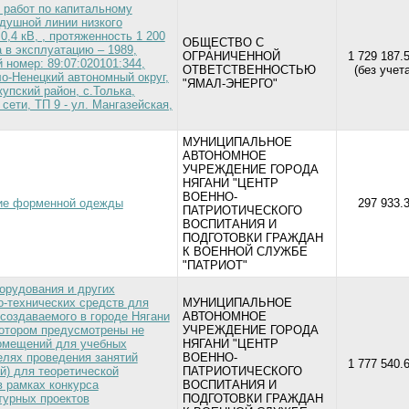
 работ по капитальному
душной линии низкого
0,4 кВ, , протяженность 1 200
ОБЩЕСТВО С
а в эксплуатацию – 1989,
ОГРАНИЧЕННОЙ
1 729 187.
 номер: 89:07:020101:344,
ОТВЕТСТВЕННОСТЬЮ
(без учет
о-Ненецкий автономный округ,
"ЯМАЛ-ЭНЕРГО"
селькупский район, с.Толька,
сети, ТП 9 - ул. Мангазейская,
МУНИЦИПАЛЬНОЕ
АВТОНОМНОЕ
УЧРЕЖДЕНИЕ ГОРОДА
НЯГАНИ "ЦЕНТР
ВОЕННО-
ие форменной одежды
297 933.3
ПАТРИОТИЧЕСКОГО
ВОСПИТАНИЯ И
ПОДГОТОВКИ ГРАЖДАН
К ВОЕННОЙ СЛУЖБЕ
"ПАТРИОТ"
орудования и других
-технических средств для
МУНИЦИПАЛЬНОЕ
создаваемого в городе Нягани
АВТОНОМНОЕ
котором предусмотрены не
УЧРЕЖДЕНИЕ ГОРОДА
помещений для учебных
НЯГАНИ "ЦЕНТР
елях проведения занятий
ВОЕННО-
1 777 540.
й) для теоретической
ПАТРИОТИЧЕСКОГО
в рамках конкурса
ВОСПИТАНИЯ И
турных проектов
ПОДГОТОВКИ ГРАЖДАН