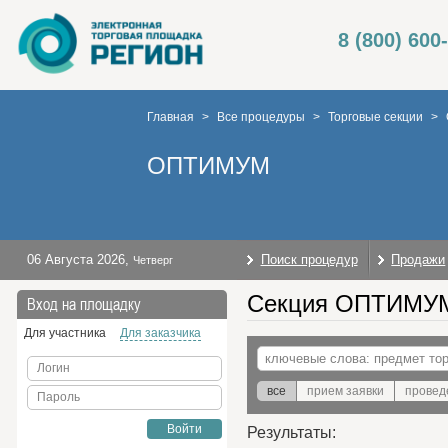
8 (800) 600
Главная
>
Все процедуры
>
Торговые секции
>
ОПТИМУМ
06 Августа 2026
,
Поиск процедур
Продажи
Четверг
Секция ОПТИМУМ.
Вход на площадку
Для участника
Для заказчика
Логин
все
прием заявки
провед
Пароль
Войти
Результаты: