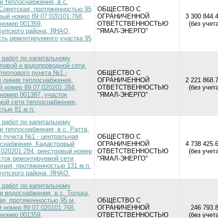
и теплоснабжения, в с.
 Советская, протяженностью 95
ОБЩЕСТВО С
вый номер 89:07:020101:768,
ОГРАНИЧЕННОЙ
3 300 844.
номер 001359,
ОТВЕТСТВЕННОСТЬЮ
(без учет
упского района, ЯНАО,
"ЯМАЛ-ЭНЕРГО"
ть ремонтируемого участка 95
 работ по капитальному
ловой и водопроводной сети,
 теплового пункта №1 -
ОБЩЕСТВО С
 линия теплоснабжения,
ОГРАНИЧЕННОЙ
2 221 868.
 номер 89:07:020201:284,
ОТВЕТСТВЕННОСТЬЮ
(без учет
номер 001387, участок
"ЯМАЛ-ЭНЕРГО"
мой сети теплоснабжения,
тью 81 м.п.
 работ по капитальному
и теплоснабжения, в с. Ратта,
о пункта №1 - центральная
ОБЩЕСТВО С
оснабжения, Кадастровый
ОГРАНИЧЕННОЙ
4 738 425.
:020201:284, реестровый номер
ОТВЕТСТВЕННОСТЬЮ
(без учет
сток ремонтируемой сети
"ЯМАЛ-ЭНЕРГО"
ния, протяженностью 131 м.п.
упского района, ЯНАО.
 работ по капитальному
и водоснабжения, в с. Толька,
ая, протяженностью 95 м,
ОБЩЕСТВО С
 номер 89:07:020101:768,
ОГРАНИЧЕННОЙ
246 793.8
номер 001359,
ОТВЕТСТВЕННОСТЬЮ
(без учет