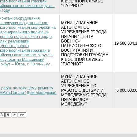
кого воспитания граждан
К ВОЕННОЙ СЛУЖБЕ
йского автономного округа –
"ПАТРИОТ"
 году
монтаж оборудования
 сооружения) для военно-
МУНИЦИПАЛЬНОЕ
кого воспитания молодежи на
АВТОНОМНОЕ
-тренировочного полигона
УЧРЕЖДЕНИЕ ГОРОДА
оенной подготовки в городе
НЯГАНИ "ЦЕНТР
елях реализации
ВОЕННО-
19 586 304.1
урного проекта
ПАТРИОТИЧЕСКОГО
кого воспитания граждан в
ВОСПИТАНИЯ И
ийском автономном округе –
ПОДГОТОВКИ ГРАЖДАН
ресу: Ханты-Мансийский
К ВОЕННОЙ СЛУЖБЕ
круг – Югра, г. Нягань, ул.
"ПАТРИОТ"
МУНИЦИПАЛЬНОЕ
АВТОНОМНОЕ
УЧРЕЖДЕНИЕ ПО
 работ по текущему ремонту
РАБОТЕ С ДЕТЬМИ И
5 000 000.
МАУ г.Нягани "Дом Молодежи"
МОЛОДЕЖЬЮ ГОРОДА
НЯГАНИ "ДОМ
МОЛОДЕЖИ"
8
9
>
>>