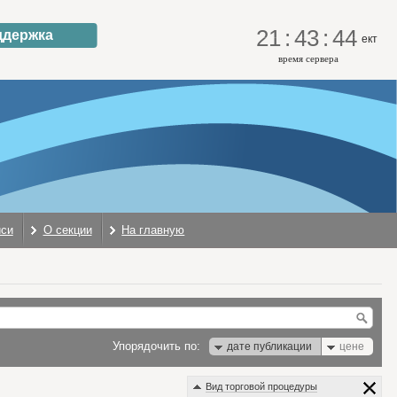
21
:
43
:
44
ддержка
ект
время сервера
иси
О секции
На главную
Упорядочить по:
дате публикации
цене
Вид торговой процедуры