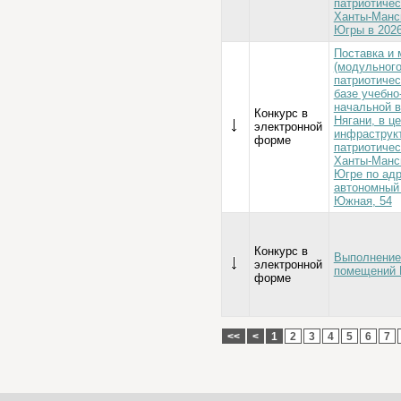
патриотичес
Ханты-Манси
Югры в 2026
Поставка и 
(модульного
патриотичес
базе учебно
начальной в
Конкурс в
Нягани, в ц
электронной
инфраструкт
форме
патриотичес
Ханты-Манс
Югре по ад
автономный о
Южная, 54
Конкурс в
Выполнение
электронной
помещений 
форме
<<
<
1
2
3
4
5
6
7