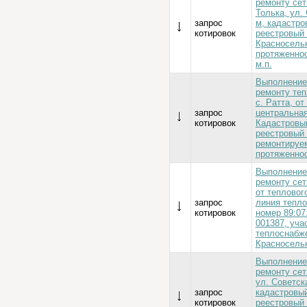
ремонту сет
Толька, ул.
запрос
м, кадастро
котировок
реестровый 
Красносельк
протяженнос
м.п.
Выполнение
ремонту теп
с. Ратта, от
запрос
центральная
котировок
Кадастровый
реестровый 
ремонтируе
протяженнос
Выполнение
ремонту сет
от тепловог
запрос
линия тепл
котировок
номер 89:07
001387, уча
теплоснабже
Красносельк
Выполнение
ремонту сет
ул. Советск
запрос
кадастровый
котировок
реестровый 