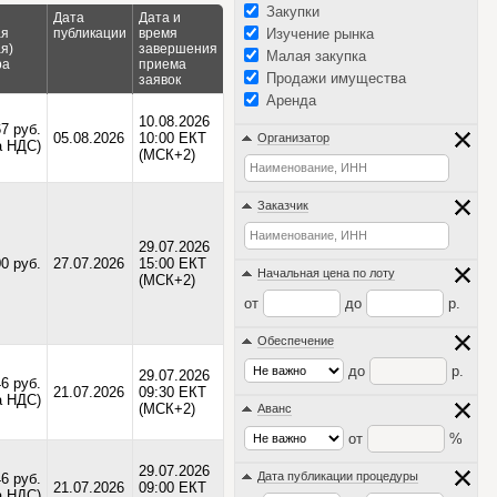
Закупки
Дата
Дата и
ая
публикации
время
Изучение рынка
я)
завершения
Малая закупка
ра
приема
Продажи имущества
заявок
Аренда
10.08.2026
67 руб.
05.08.2026
10:00 ЕКТ
Организатор
а НДС)
(МСК+2)
Заказчик
29.07.2026
0 руб.
27.07.2026
15:00 ЕКТ
Начальная цена по лоту
(МСК+2)
от
до
р.
Обеспечение
до
р.
29.07.2026
46 руб.
21.07.2026
09:30 ЕКТ
а НДС)
(МСК+2)
Аванс
от
%
29.07.2026
Дата публикации процедуры
46 руб.
21.07.2026
09:00 ЕКТ
а НДС)