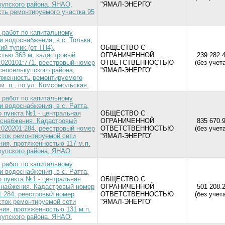
упского района, ЯНАО,
"ЯМАЛ-ЭНЕРГО"
ть ремонтируемого участка 95
 работ по капитальному
и водоснабжения, в с. Толька,
ий тупик (от ТП4),
ОБЩЕСТВО С
тью 363 м, кадастровый
ОГРАНИЧЕННОЙ
239 282.4
:020101:771, реестровый номер
ОТВЕТСТВЕННОСТЬЮ
(без учет
сноселькупского района,
"ЯМАЛ-ЭНЕРГО"
яженность ремонтируемого
 м. п., по ул. Комсомольская.
 работ по капитальному
и водоснабжения, в с. Ратта,
о пункта №1 - центральная
ОБЩЕСТВО С
оснабжения, Кадастровый
ОГРАНИЧЕННОЙ
835 670.9
:020201:284, реестровый номер
ОТВЕТСТВЕННОСТЬЮ
(без учет
сток ремонтируемой сети
"ЯМАЛ-ЭНЕРГО"
ия, протяженностью 117 м.п.
упского района, ЯНАО.
 работ по капитальному
и водоснабжения, в с. Ратта,
о пункта №1 - центральная
ОБЩЕСТВО С
снабжения, Кадастровый номер
ОГРАНИЧЕННОЙ
501 208.2
1:284, реестровый номер
ОТВЕТСТВЕННОСТЬЮ
(без учет
сток ремонтируемой сети
"ЯМАЛ-ЭНЕРГО"
ия, протяженностью 131 м.п.
упского района, ЯНАО.