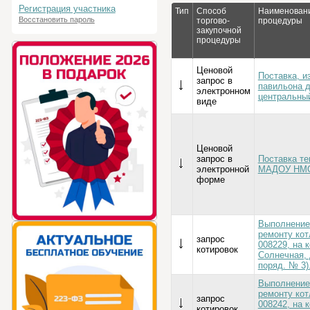
Регистрация участника
Тип
Способ
Наименовани
Восстановить пароль
торгово-
процедуры
закупочной
процедуры
Ценовой
Поставка, и
запрос в
павильона 
электронном
центральны
виде
Ценовой
запрос в
Поставка те
электронной
МАДОУ НМО 
форме
Выполнение
ремонту кот
запрос
008229, на 
котировок
Солнечная, д
поряд. № 3)
Выполнение
ремонту кот
запрос
008242, на 
котировок