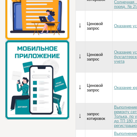
Солнечная, д
поряд. № 2)
Ценовой
Оказание ус
запрос
Оказание ус
Ценовой
бухгалтерск
запрос
учета
Ценовой
Оказание ю
запрос
Выполнение
ремонту сет
запрос
Толька, по 
котировок
до ТП 180, 
регистрацио
Выполнение