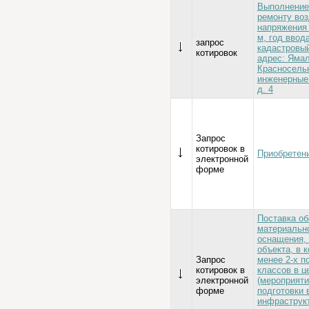
Выполнение
ремонту воз
напряжения 
м, год ввод
запрос
кадастровый
котировок
адрес: Ямал
Красн⁠⁠⁠⁠⁠⁠⁠⁠о
инженерные 
д. 4
Запрос
котировок в
Приобретен
электронной
форме
Поставка об
материально
оснащения, 
объекта, в 
Запрос
менее 2-х 
котировок в
классов в ц
электронной
(мероприяти
форме
подготовки 
инфраструк