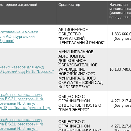
е торгово-закупочной
Организатор
Начальная
максимальн
(минимальна
цена догово
АКЦИОНЕРНОЕ
зготовление и монтаж
ОБЩЕСТВО
1 836 666.
для АО «Курганский
"КУРГАНСКИЙ
(без учет
й рынок"
ЦЕНТРАЛЬНЫЙ РЫНОК"
МУНИЦИПАЛЬНОЕ
АВТОНОМНОЕ
ДОШКОЛЬНОЕ
ОБРАЗОВАТЕЛЬНОЕ
невых навесов для нужд
УЧРЕЖДЕНИЕ
16 183 740.0
Детский сад № 15 "Березка"
НОВОЛЯЛИНСКОГО
МУНИЦИПАЛЬНОГО
ОКРУГА "ДЕТСКИЙ САД
№ 15 "БЕРЕЗКА"
 работ по капитальному
ОБЩЕСТВО С
ла ВК-21, реестровый №
ОГРАНИЧЕННОЙ
4 271 217.
котельной № 3, по ул.
ОТВЕТСТВЕННОСТЬЮ
(без учет
.13, с. Толька (ремонт 1 ед.
"ЯМАЛ-ЭНЕРГО"
.
 работ по капитальному
ОБЩЕСТВО С
ла ВК-21, реестровый №
ОГРАНИЧЕННОЙ
4 271 217.
котельной № 3, по ул.
ОТВЕТСТВЕННОСТЬЮ
(без учет