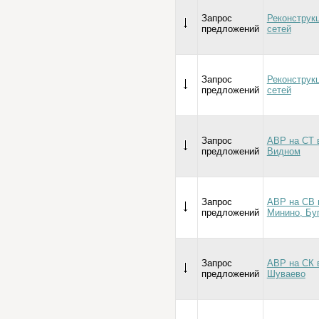
Запрос
Реконструк
предложений
сетей
Запрос
Реконструк
предложений
сетей
Запрос
АВР на СТ 
предложений
Видном
Запрос
АВР на СВ 
предложений
Минино, Бу
Запрос
АВР на СК 
предложений
Шуваево