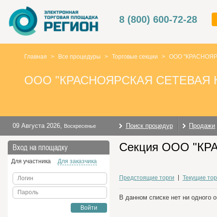
8 (800) 600-72-28
Главная
>
Все процедуры
>
Торговые секции
>
ООО "КРАСНОЯ
ООО "КРАСНОЯРСКАЯ СЕТЕВАЯ
09 Августа 2026
,
Поиск процедур
Продажи
Воскресенье
Секция ООО "КР
Вход на площадку
Для участника
Для заказчика
Предстоящие торги
Текущие тор
Логин
Пароль
В данном списке нет ни одного 
Войти