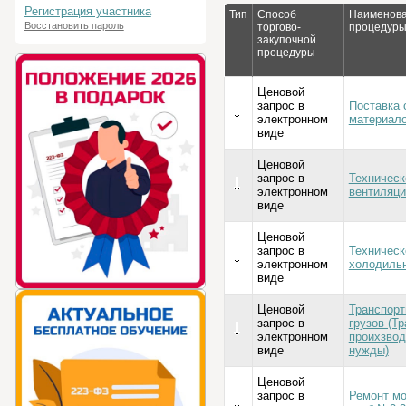
Регистрация участника
Тип
Способ
Наименова
Восстановить пароль
торгово-
процедур
закупочной
процедуры
Ценовой
запрос в
Поставка 
электронном
материал
виде
Ценовой
запрос в
Техническ
электронном
вентиляци
виде
Ценовой
запрос в
Техническ
электронном
холодильн
виде
Ценовой
Транспорт
запрос в
грузов (Т
электронном
проихзвод
виде
нужды)
Ценовой
запрос в
Ремонт м