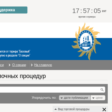
17
:
57
:
05
ддержка
ект
время сервера
иси
О секции
На главную
почных процедур
Упорядочить по:
дате публикации
цене
Вид торговой процедуры