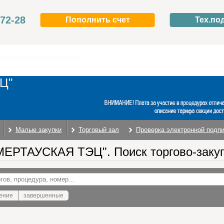
-72-28
Пополнить счет
Тех.по
ООО "КУМЕРТАУСКАЯ ТЭЦ"
Ц"
Малые закупки
Торговый зал
Проверка электронной подп
ЕРТАУСКАЯ ТЭЦ". Поиск торгово-заку
ение
завершенные