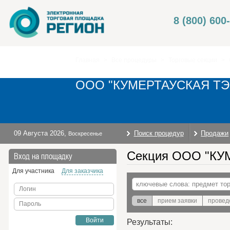
8 (800) 600
Главная
>
Все процедуры
>
Торговые секции
>
ООО "КУМЕРТАУСКАЯ ТЭ
09 Августа 2026
,
Поиск процедур
Продажи
Воскресенье
Секция ООО "КУМ
Вход на площадку
Для участника
Для заказчика
Логин
все
прием заявки
провед
Пароль
Войти
Результаты: