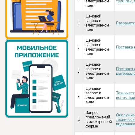
электронном
труб №2,3
виде
Ценовой
запрос в
Разработк
электронном
виде
Ценовой
запрос в
Поставка 
электронном
виде
Ценовой
запрос в
Поставка 
электронном
материал
виде
Ценовой
запрос в
Техническ
электронном
вентиляци
виде
Запрос
Обслужива
предложений
техническ
в электронной
видеонаб
форме