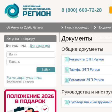
8 (800) 600-72-28
06 Августа 2026
,
Поиск процедур
Продажи
Четверг
Документы
Торговые секции
На глав
Вход на площадку
Для участника
Для заказчика
Общие документы
Логин
Реквизиты ЭТП Регион
Пароль
Тарифы ЭТП Регион
Войти
Регистрация участника
Регламент ЭТП Регион
Восстановить пароль
Руководства и инстру
Руководства и инструкции 