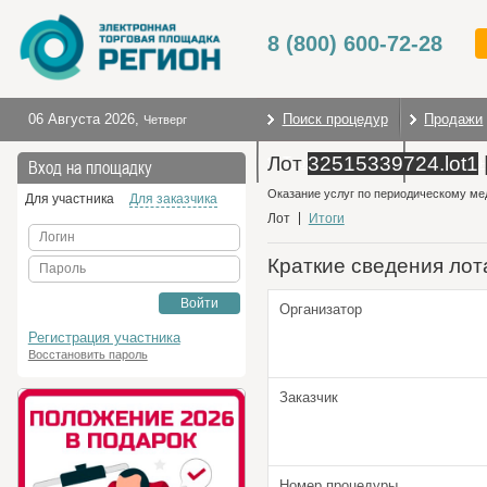
8 (800) 600-72-28
06 Августа 2026
,
Поиск процедур
Продажи
Четверг
Лот
32515339724.lot1
Торговые секции
На глав
Вход на площадку
Оказание услуг по периодическому м
Для участника
Для заказчика
Лот
Итоги
Логин
Краткие сведения лот
Пароль
Войти
Организатор
Регистрация участника
Восстановить пароль
Заказчик
Номер процедуры