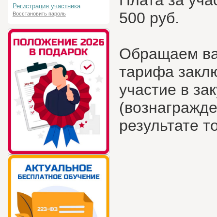
Плата за уча
Регистрация участника
500 руб.
Восстановить пароль
Обращаем ваш
тарифа заклю
участие в за
(вознагражде
результате т