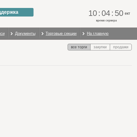
10
:
04
:
51
ддержка
ект
время сервера
иси
Документы
Торговые секции
На главную
все торги
закупки
продажи