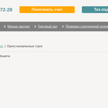
-72-28
Пополнить счет
Тех.по
Малые закупки
Торговый зал
Проверка электронной подп
ги
Приостановленные торги
объекта