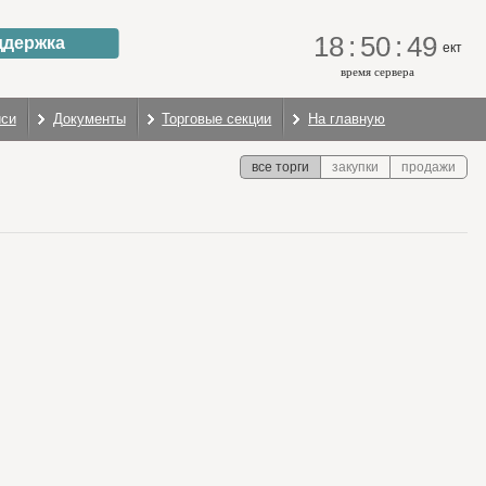
18
:
50
:
49
ддержка
ект
время сервера
иси
Документы
Торговые секции
На главную
все торги
закупки
продажи