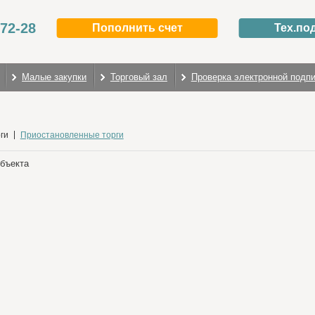
-72-28
Пополнить счет
Тех.по
Малые закупки
Торговый зал
Проверка электронной подп
ги
Приостановленные торги
объекта