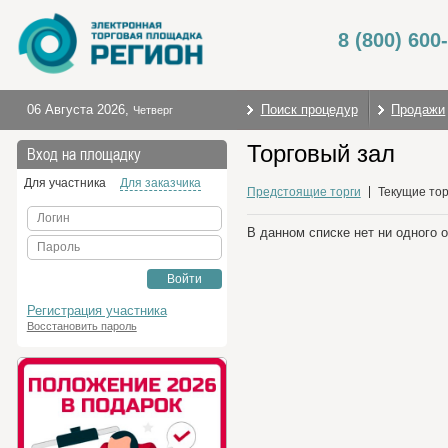
8 (800) 600
06 Августа 2026
,
Поиск процедур
Продажи
Четверг
Торговый зал
Вход на площадку
Для участника
Для заказчика
Предстоящие торги
Текущие тор
Логин
В данном списке нет ни одного 
Пароль
Войти
Регистрация участника
Восстановить пароль