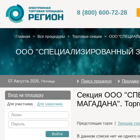
8 (800) 600-72-28
Главная
>
Все процедуры
>
Торговые секции
>
ООО "СПЕЦИАЛ
ООО "СПЕЦИАЛИЗИРОВАННЫЙ З
07 Августа 2026
,
Поиск процедур
Продажи
Пятница
Секция ООО "
Вход на площадку
МАГАДАНА". Торг
Для участника
Для заказчика
Логин
Предстоящие торги
Текущие тор
Пароль
Войти
В данном списке нет ни одного 