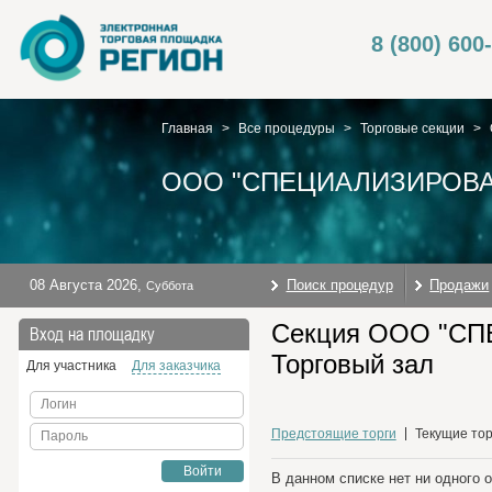
8 (800) 600
Главная
>
Все процедуры
>
Торговые секции
>
ООО "СПЕЦИАЛИЗИРОВА
08 Августа 2026
,
Поиск процедур
Продажи
Суббота
Секция ООО "С
Вход на площадку
Торговый зал
Для участника
Для заказчика
Логин
Предстоящие торги
Текущие тор
Пароль
Войти
В данном списке нет ни одного 