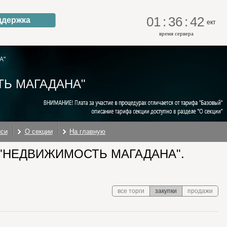
01
:
36
:
42
ддержка
ект
время сервера
А"
Ь МАГАДАНА"
иси
О секции
На главную
"НЕДВИЖИМОСТЬ МАГАДАНА".
все торги
закупки
продажи