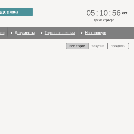
05
:
10
:
56
ддержка
ект
время сервера
иси
Документы
Торговые секции
На главную
все торги
закупки
продажи