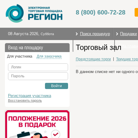
8 (800) 600-72-28
08 Августа 2026
,
Поиск процедур
Продажи
Суббота
Торговый зал
Торговые секции
На глав
Вход на площадку
Для участника
Для заказчика
Предстоящие торги
Текущие тор
Логин
В данном списке нет ни одного 
Пароль
Войти
Регистрация участника
Восстановить пароль