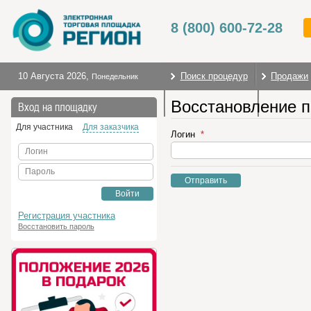
8 (800) 600-72-28
10 Августа 2026
,
Поиск процедур
Продажи
Понедельник
Восстановление 
Торговые секции
На глав
Вход на площадку
Для участника
Для заказчика
Логин
Логин
Пароль
Отправить
Войти
Регистрация участника
Восстановить пароль