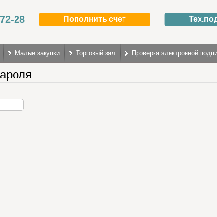
-72-28
Пополнить счет
Тех.по
Малые закупки
Торговый зал
Проверка электронной подп
пароля