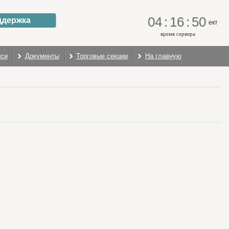
04
:
16
:
50
ддержка
ект
время сервера
иси
Документы
Торговые секции
На главную