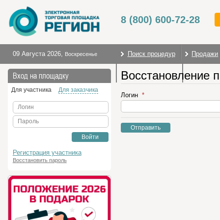
8 (800) 600-72-28
09 Августа 2026
,
Поиск процедур
Продажи
Воскресенье
Восстановление 
Торговые секции
На глав
Вход на площадку
Для участника
Для заказчика
Логин
Логин
Пароль
Отправить
Войти
Регистрация участника
Восстановить пароль