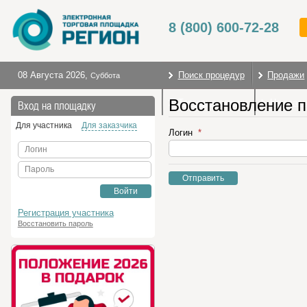
8 (800) 600-72-28
08 Августа 2026
,
Поиск процедур
Продажи
Суббота
Восстановление 
Торговые секции
На глав
Вход на площадку
Для участника
Для заказчика
Логин
Логин
Пароль
Отправить
Войти
Регистрация участника
Восстановить пароль