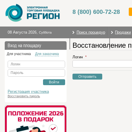
8 (800) 600-72-28
08 Августа 2026
,
Поиск процедур
Продажи
Суббота
Восстановление 
Торговые секции
На глав
Вход на площадку
Для участника
Для заказчика
Логин
Логин
Пароль
Отправить
Войти
Регистрация участника
Восстановить пароль