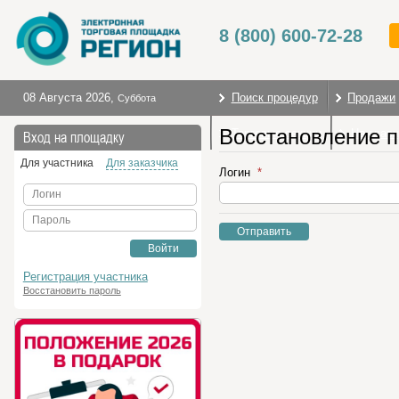
8 (800) 600-72-28
08 Августа 2026
,
Поиск процедур
Продажи
Суббота
Восстановление 
Торговые секции
На глав
Вход на площадку
Для участника
Для заказчика
Логин
Логин
Пароль
Отправить
Войти
Регистрация участника
Восстановить пароль