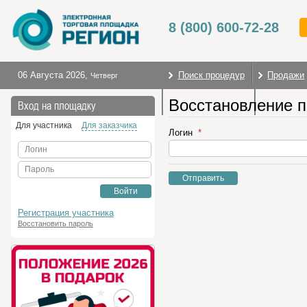
8 (800) 600-72-28
06 Августа 2026
,
Поиск процедур
Продажи
Четверг
Восстановление 
Торговые секции
На глав
Вход на площадку
Для участника
Для заказчика
Логин
Логин
Пароль
Отправить
Войти
Регистрация участника
Восстановить пароль