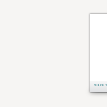
torgi.etp-r