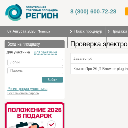
8 (800) 600-72-28
07 Августа 2026
,
Поиск процедур
Продажи
Пятница
Проверка электро
Торговые секции
На глав
Вход на площадку
Для участника
Для заказчика
Java script
Логин
КриптоПро ЭЦП Browser plug-in
Пароль
Войти
Регистрация участника
Восстановить пароль