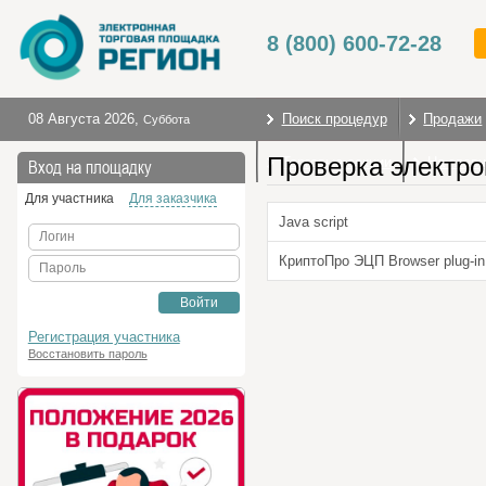
8 (800) 600-72-28
08 Августа 2026
,
Поиск процедур
Продажи
Суббота
Проверка электро
Торговые секции
На глав
Вход на площадку
Для участника
Для заказчика
Java script
Логин
КриптоПро ЭЦП Browser plug-in
Пароль
Войти
Регистрация участника
Восстановить пароль