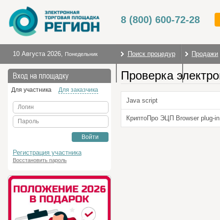
8 (800) 600-72-28
10 Августа 2026
,
Поиск процедур
Продажи
Понедельник
Проверка электро
Торговые секции
На глав
Вход на площадку
Для участника
Для заказчика
Java script
Логин
КриптоПро ЭЦП Browser plug-in
Пароль
Войти
Регистрация участника
Восстановить пароль