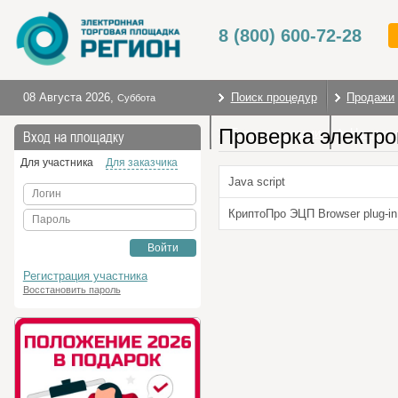
8 (800) 600-72-28
08 Августа 2026
,
Поиск процедур
Продажи
Суббота
Проверка электро
Торговые секции
На глав
Вход на площадку
Для участника
Для заказчика
Java script
Логин
КриптоПро ЭЦП Browser plug-in
Пароль
Войти
Регистрация участника
Восстановить пароль