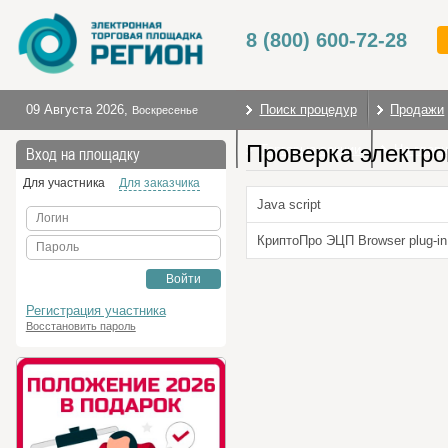
8 (800) 600-72-28
09 Августа 2026
,
Поиск процедур
Продажи
Воскресенье
Проверка электро
Торговые секции
На глав
Вход на площадку
Для участника
Для заказчика
Java script
Логин
КриптоПро ЭЦП Browser plug-in
Пароль
Войти
Регистрация участника
Восстановить пароль