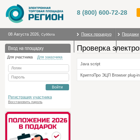
8 (800) 600-72-28
08 Августа 2026
,
Поиск процедур
Продажи
Суббота
Проверка электро
Торговые секции
На глав
Вход на площадку
Для участника
Для заказчика
Java script
Логин
КриптоПро ЭЦП Browser plug-in
Пароль
Войти
Регистрация участника
Восстановить пароль