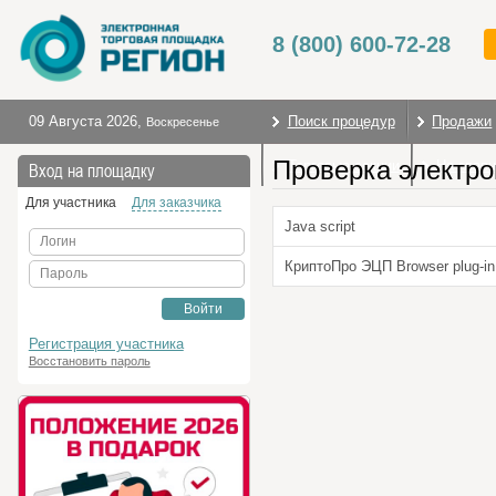
8 (800) 600-72-28
09 Августа 2026
,
Поиск процедур
Продажи
Воскресенье
Проверка электро
Торговые секции
На глав
Вход на площадку
Для участника
Для заказчика
Java script
Логин
КриптоПро ЭЦП Browser plug-in
Пароль
Войти
Регистрация участника
Восстановить пароль