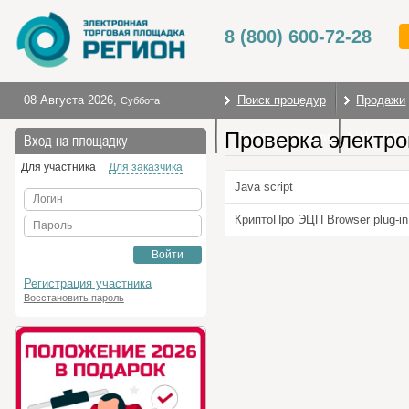
8 (800) 600-72-28
08 Августа 2026
,
Поиск процедур
Продажи
Суббота
Проверка электро
Торговые секции
На глав
Вход на площадку
Для участника
Для заказчика
Java script
Логин
КриптоПро ЭЦП Browser plug-in
Пароль
Войти
Регистрация участника
Восстановить пароль